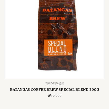
커피&티&음료
BATANGAS COFFEE BREW SPECIAL BLEND 300G
₩
10,000