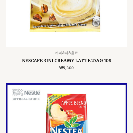
커피&티&음료
NESCAFE 3IN1 CREAMY LATTE 27.5G 10S
₩
5,300