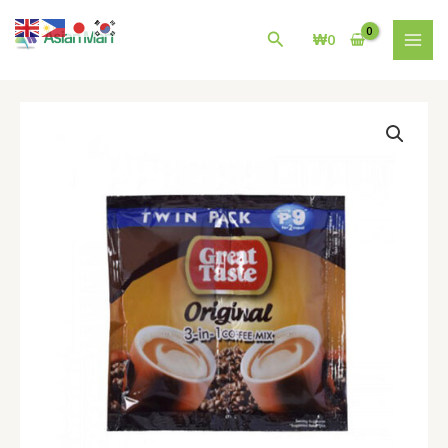
콘
MAI
텐
검
₩
0
MEN
츠
색
로
건
필
너
리
뛰
핀
기
인
스
턴
트
커
피
Great
Taste
Original
3N1
Twinpack
33gx10s