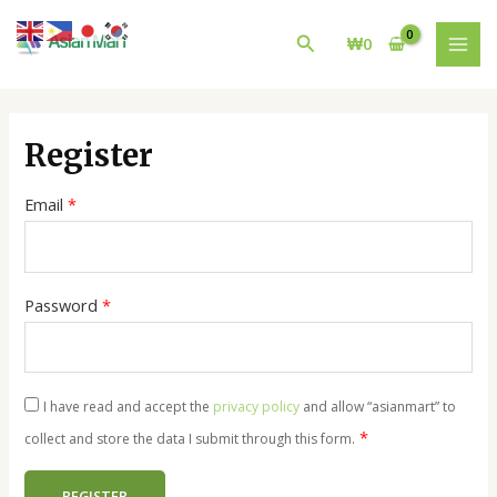
콘
MAI
텐
검
₩
0
MEN
츠
색
로
건
너
Register
뛰
기
Email
*
Password
*
I have read and accept the
privacy policy
and allow “asianmart” to
*
collect and store the data I submit through this form.