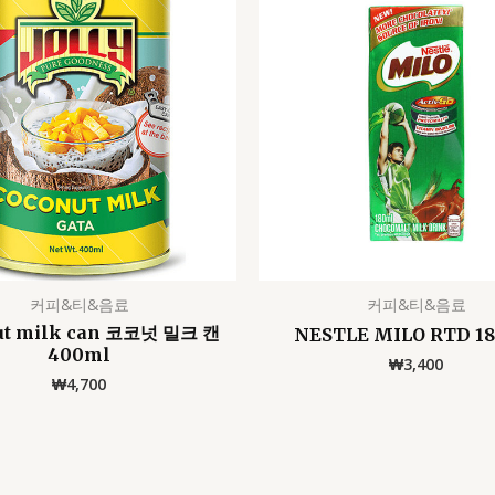
커피&티&음료
커피&티&음료
ut milk can 코코넛 밀크 캔
NESTLE MILO RTD 1
400ml
₩
3,400
₩
4,700