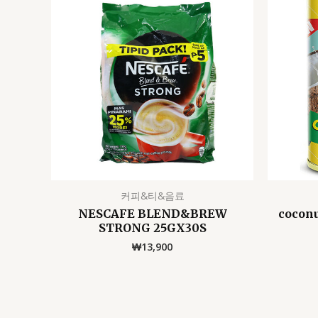
커피&티&음료
NESCAFE BLEND&BREW
cocon
STRONG 25GX30S
₩
13,900