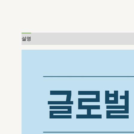
설명
추가 정보
상품평 (0)