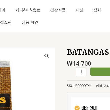
헤어
커피&티&음료
건강식품
패션
잡화
접쇼핑
상품 확인
BATANGAS 
BATANGAS
COFFEE
₩
14,700
BREW
500G
수
량
SKU:
P00000YK
카테고리