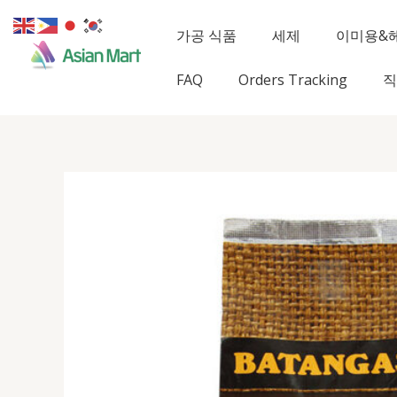
콘
텐
가공 식품
세제
이미용&
츠
로
FAQ
Orders Tracking
직
건
너
뛰
기