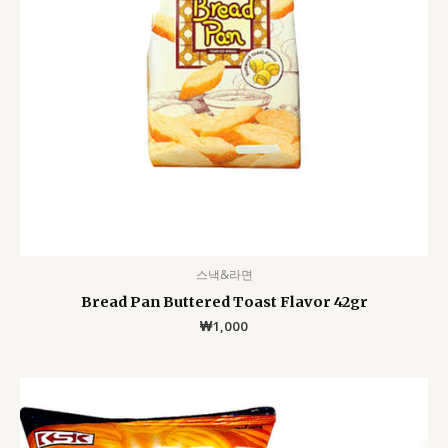
스낵&라면
Bread Pan Buttered Toast Flavor 42gr
₩
1,000