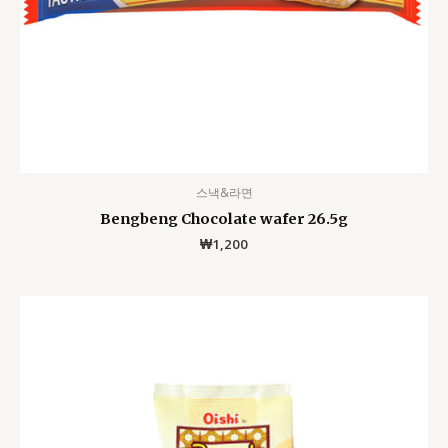
스낵&라면
Bengbeng Chocolate wafer 26.5g
₩
1,200