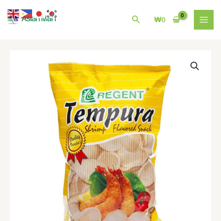
콘
MAI
텐
검
₩
0
MEN
츠
색
로
건
Regent
너
Tempure
뛰
shirimp
기
flver
snaks
100g
수
량