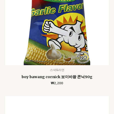
스낵&라면
boy bawang cornick 보이바왕 콘닉90g
₩
2,200