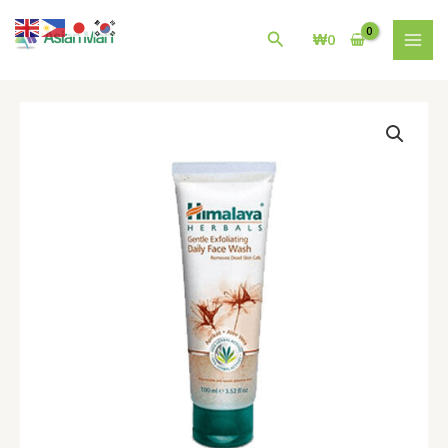
콘
MAI
텐
검
₩
0
MEN
츠
색
로
건
히
너
말
뛰
라
기
야
젠
틀
Himalaya
Gentle
Exfoliating
Daily
Face
Wash
100ml
수
량