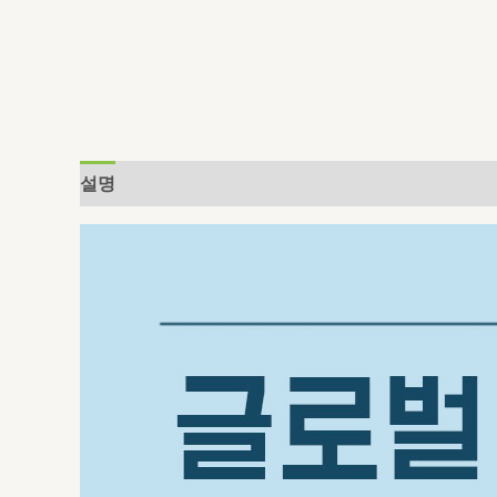
설명
추가 정보
상품평 (0)