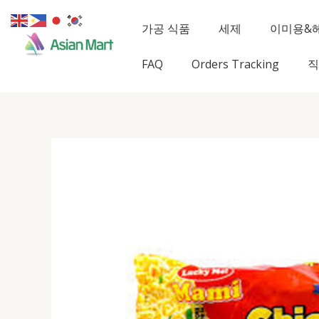
콘
텐
가공 식품
세제
이미용&
츠
로
FAQ
Orders Tracking
직
건
너
뛰
기