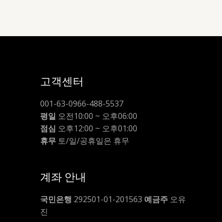
고객센터
001-63-0966-488-5537
평일
오전10:00 ~ 오후06:00
점심
오후12:00 ~ 오후01:00
휴무
토/일/공휴일은 휴무
계좌 안내
국민은행
292501-01-201563
예금주
오유
진