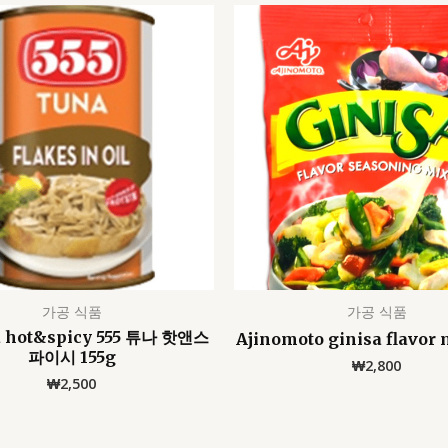
가공 식품
가공 식품
na hot&spicy 555 튜나 핫앤스
Ajinomoto ginisa flavor 
파이시 155g
₩
2,800
₩
2,500