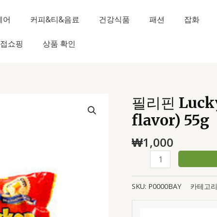
헤어
커피&티&음료
건강식품
패션
잡화
접쇼핑
상품 확인
필리핀 Lucky
필
리
flavor) 55g
핀
Lucky
₩
1,000
Me
Mami
(Chicken
flavor)
SKU:
P0000BAY
카테고리
55g
수