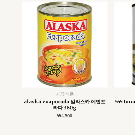
가공 식품
alaska evaporada 알라스카 에밥포
555 tu
라다 380g
₩
4,500