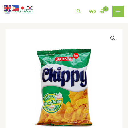
콘
MAI
텐
검
₩
0
MEN
츠
색
로
건
필
너
리
뛰
핀
기
Chippy
Garlic
and
vinegar
flavor
110g
수
량