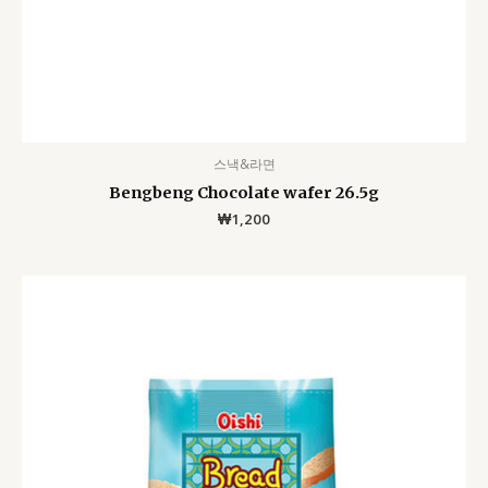
스낵&라면
Bengbeng Chocolate wafer 26.5g
₩
1,200