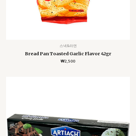
스낵&라면
Bread Pan Toasted Garlic Flavor 42gr
₩
2,500