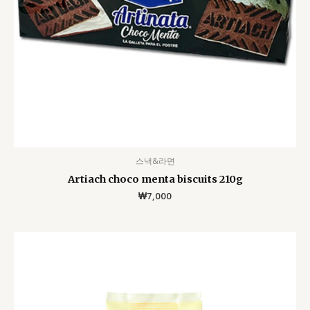
스낵&라면
Artiach choco menta biscuits 210g
₩
7,000