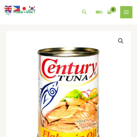
콘
MAI
텐
검
₩
0
MEN
츠
색
로
건
필
너
리
뛰
핀
기
Century
Tuna
Flakes
Veg.
Oil
420G
수
량