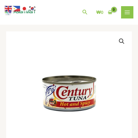
콘
MAI
텐
검
₩
0
MEN
츠
색
로
건
필
너
리
뛰
핀
기
Century
Tuna
Flakes
Hot
And
Spicy
Jr
155G
수
량