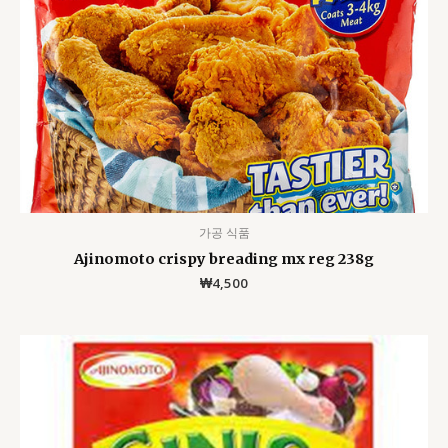
가공 식품
Ajinomoto crispy breading mx reg 238g
₩
4,500