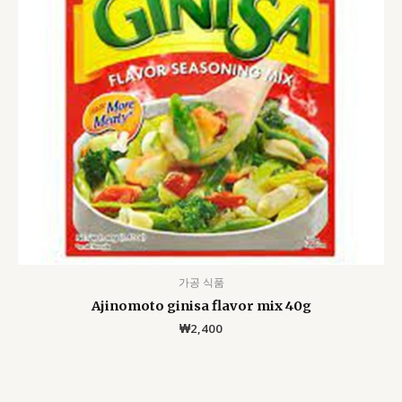
가공 식품
Ajinomoto ginisa flavor mix 40g
₩
2,400