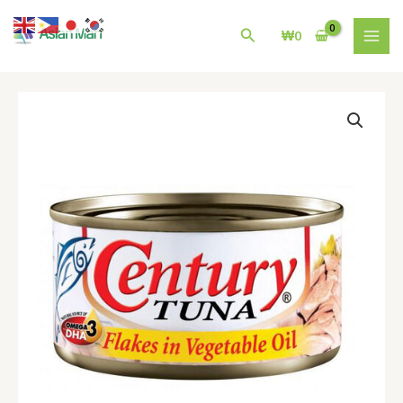
콘
MAI
텐
검
₩
0
MEN
츠
색
로
건
필
너
리
뛰
핀
기
Century
Flakes
In
Veg.
Oil
180g
수
량