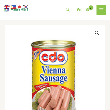
콘
MAI
텐
검
₩
0
MEN
츠
색
로
건
필
너
리
뛰
핀
기
CDO
Vienna
Sausage
70G
수
량