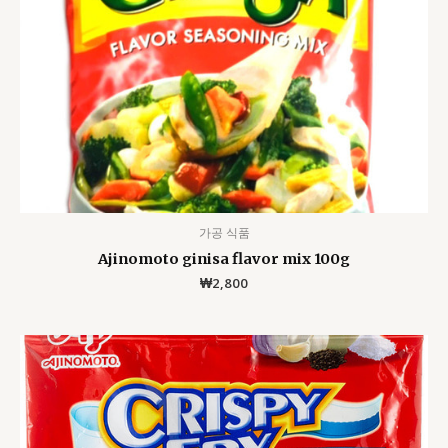
가공 식품
Ajinomoto ginisa flavor mix 100g
₩
2,800