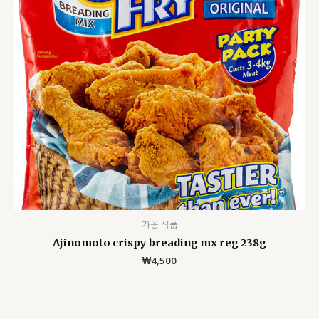
가공 식품
Ajinomoto crispy breading mx reg 238g
₩
4,500