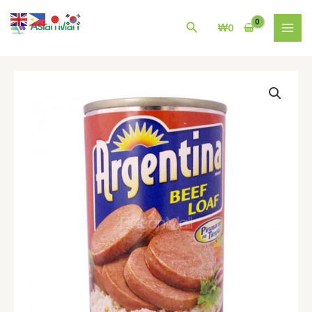
콘
MAI
텐
검
₩
0
MEN
츠
색
로
건
필
너
리
뛰
핀
기
Argentina
Beef
Loaf
150g
수
량