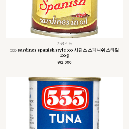
가공 식품
555 sardines spanish style 555 사딘스 스페니쉬 스타일
155g
₩
2,000