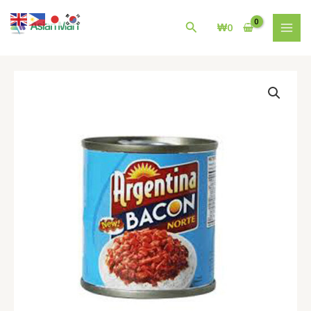
콘
MAI
텐
검
₩
0
MEN
츠
색
로
건
필
너
리
뛰
핀
기
Argentina
Bacon
Norte
100g
수
량