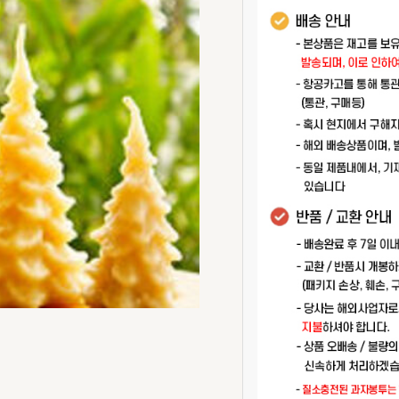
Candle
-
소
나
무
캔
들
수
량