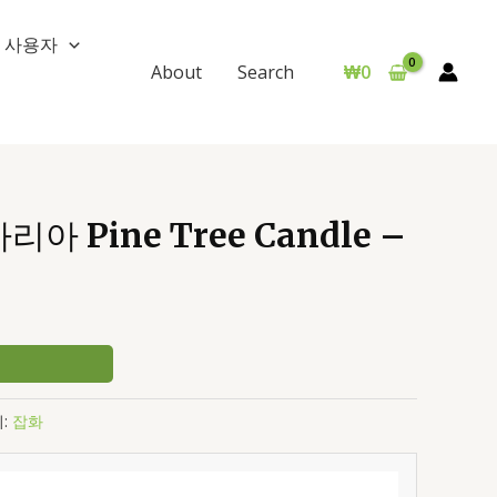
사용자
₩
0
About
Search
 Pine Tree Candle –
:
잡화