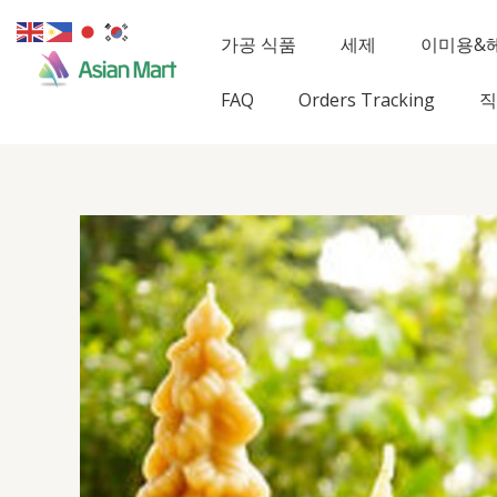
콘
텐
가공 식품
세제
이미용&
츠
로
FAQ
Orders Tracking
직
건
너
뛰
기