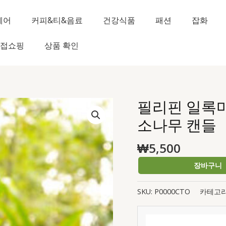
헤어
커피&티&음료
건강식품
패션
잡화
접쇼핑
상품 확인
필리핀 일록마리아
필
리
소나무 캔들
핀
일
₩
5,500
록
장바구니
마
리
아
SKU:
P0000CTO
카테고리
Pine
Tree