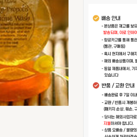
Propolis
Feminine
Wash
-
꿀
프
로
폴
리
스
여
성
세
정
제
수
량