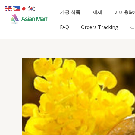
콘
텐
가공 식품
세제
이미용&
츠
로
FAQ
Orders Tracking
직
건
너
뛰
기