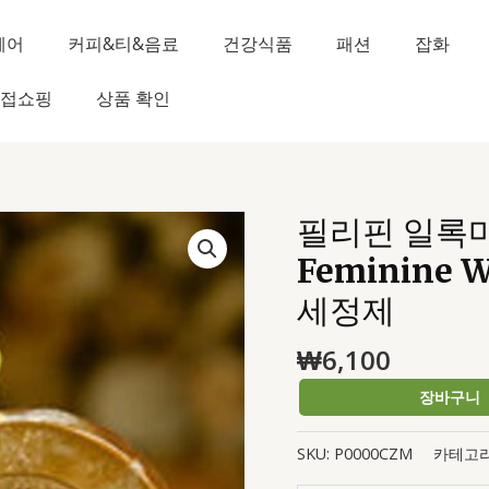
헤어
커피&티&음료
건강식품
패션
잡화
접쇼핑
상품 확인
필리핀 일록마리
필
리
Feminine
핀
세정제
일
록
₩
6,100
마
리
장바구니
아
Honey
SKU:
P0000CZM
카테고리
&