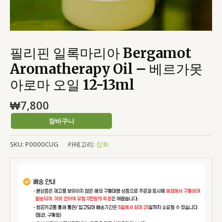
못
아
로
마
필리핀 일록마리아 Bergamot
오
일
Aromatherapy Oil – 베르가못
12-
아로마 오일 12-13ml
13ml
수
₩
7,800
량
장바구니
SKU:
P0000CUG
카테고리:
잡화