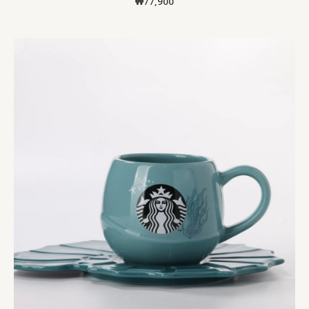
₩
77,900