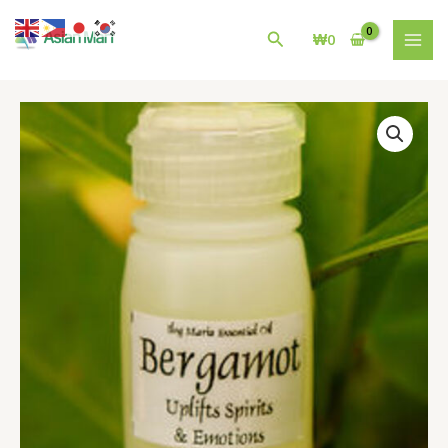
콘
MAI
텐
검
₩
0
MEN
츠
색
로
건
필
너
리
뛰
핀
기
일
록
마
리
아
Bergamot
Aromatherapy
Oil
-
베
르
가