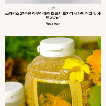
잡화
스타벅스 27주년 아쿠아 헤이즈 접시 도자기 세라믹 머그 컵 세
트 237ml
₩
54,900