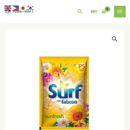
콘
MAI
텐
검
₩
0
MEN
츠
색
로
건
필
너
리
뛰
핀
기
세
부
마
닐
라
세
제
Surf
Detergent
Powder
Sunfresh
57gr