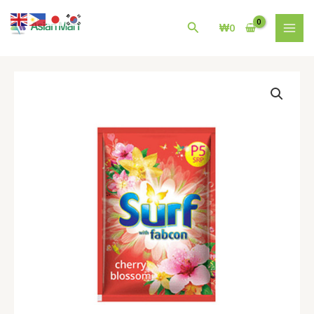
콘
MAI
텐
검
₩
0
MEN
츠
색
로
건
필
너
리
뛰
핀
기
세
부
마
닐
라
세
제
Surf
Detergent
Powder
Cherry
Blossom