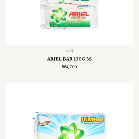
세제
ARIEL BAR 130G 3S
₩
4,700