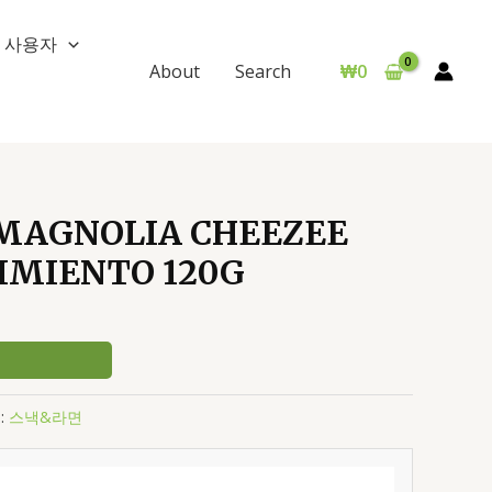
사용자
₩
0
About
Search
AGNOLIA CHEEZEE
IMIENTO 120G
:
스낵&라면