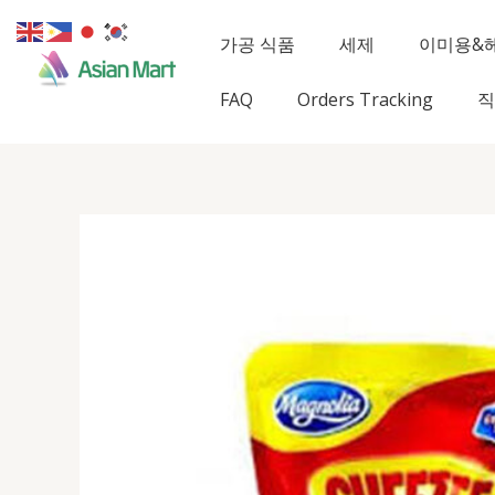
콘
텐
가공 식품
세제
이미용&
츠
로
FAQ
Orders Tracking
직
건
너
뛰
기