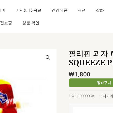
헤어
커피&티&음료
건강식품
패션
잡화
접쇼핑
상품 확인
필리핀 과자 M
필
리
SQUEEZE P
핀
과
₩
1,800
자
장바구니
MAGNOLIA
CHEEZEE
SQUEEZE
SKU:
P00000GK
카테고리
PIMIENTO
120G