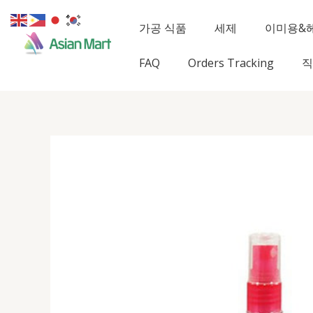
콘
텐
가공 식품
세제
이미용&
츠
로
FAQ
Orders Tracking
직
건
너
뛰
기