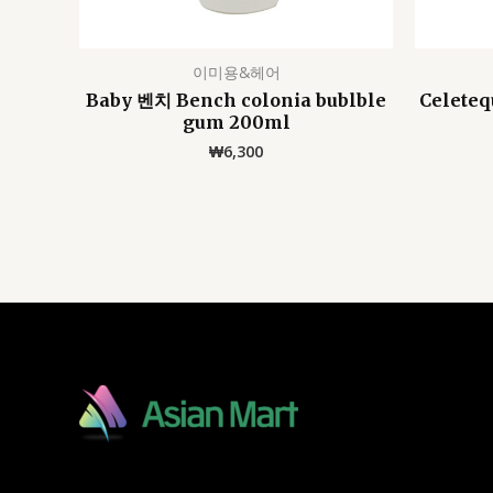
이미용&헤어
Baby 벤치 Bench colonia bublble
Celeteq
gum 200ml
₩
6,300