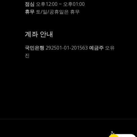
점심
오후12:00 ~ 오후01:00
휴무
토/일/공휴일은 휴무
계좌 안내
국민은행
292501-01-201563
예금주
오유
진