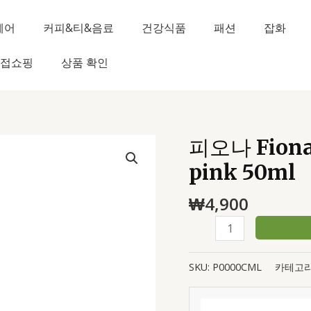
헤어
커피&티&음료
건강식품
패션
잡화
접쇼핑
상품 확인
피오나 Fiona 
피
오
pink 50ml
나
Fiona
₩
4,900
Spray
cologne
bubbly
pink
SKU:
P0000CML
카테고리
50ml
수