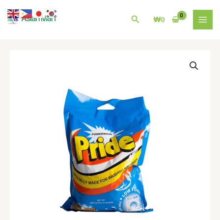
콘
MAI
텐
검
₩
0
MEN
츠
색
로
건
프
너
라
뛰
이
기
드
Pride
Detergent
Powder
|
2kg
수
량