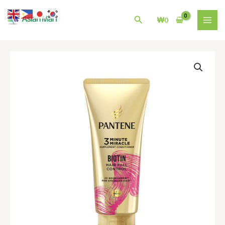
콘
MAI
텐
검
₩
0
MEN
츠
색
로
건
펜
너
틴
뛰
Pantene
기
3minute
miracle
Biotin
Hair
fall
control
150ml
수
량