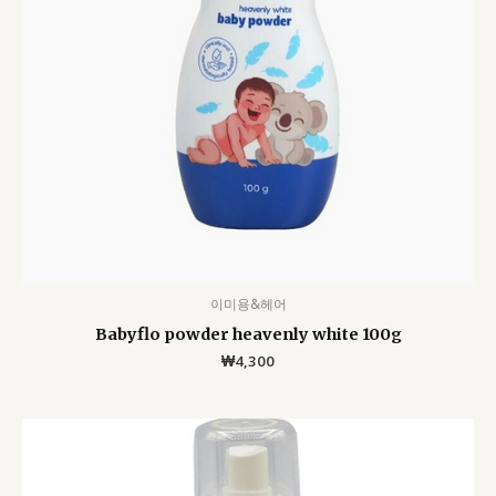
이미용&헤어
Babyflo powder heavenly white 100g
₩
4,300