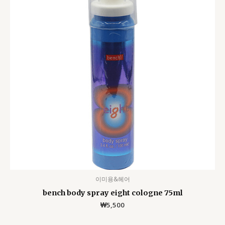
이미용&헤어
bench body spray eight cologne 75ml
₩
5,500