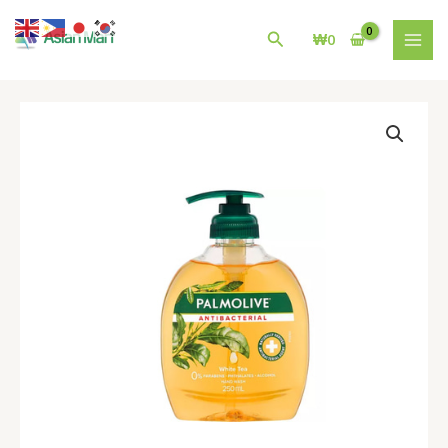
콘
MAI
텐
검
₩
0
MEN
츠
색
로
건
팜
너
올
뛰
리
기
브
핸
드
워
시
Palmolive
Antibacterial
Hand
Wash
White
Tea
|