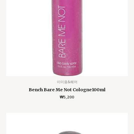
이미용&헤어
Bench Bare Me Not Cologne100ml
₩
5,200