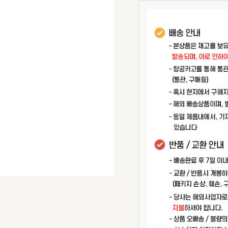
Intensive
Moisture
|
180ml
수
량