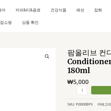
헤어
커피&티&음료
건강식품
패션
잡화
접쇼핑
상품 확인
팜올리브 컨디셔
팜
올
Conditioner
리
180ml
브
컨
₩
5,000
디
셔
너
Palmolive
SKU:
P0000BPX
카테고리
Conditioner