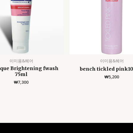
이미용&헤어
이미용&헤어
eque Brightening fwash
bench tickled pink1
75ml
₩
5,200
₩
7,300