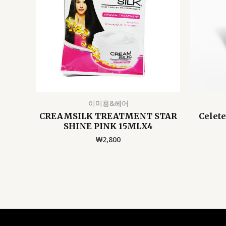
이미용&헤어
CREAMSILK TREATMENT STAR
Celet
SHINE PINK 15MLX4
₩
2,800