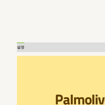
설명
추가 정보
상품평 (0)