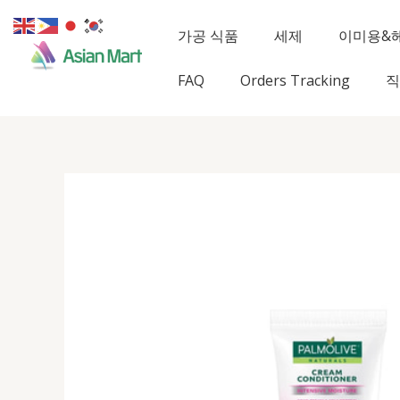
콘
텐
가공 식품
세제
이미용&
츠
로
FAQ
Orders Tracking
직
건
너
뛰
기