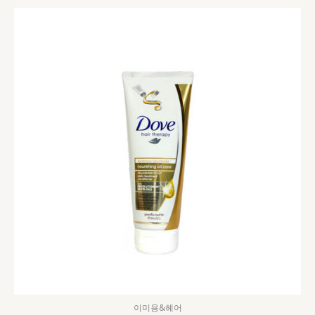
이미용&헤어