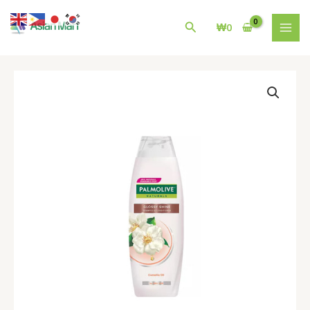
콘
MAI
텐
검
₩
0
MEN
츠
색
로
건
팜
너
올
뛰
리
기
브
샴
푸
Palmolive
Naturals
Glossy
Shine
Shampoo
|
180ml
수
량