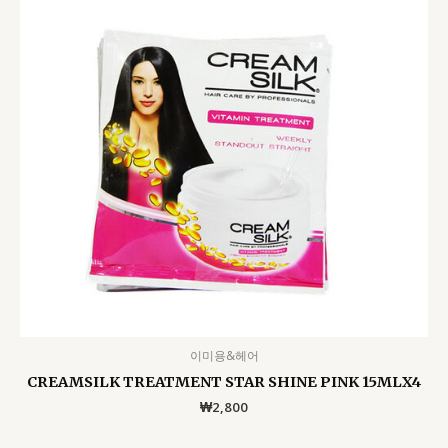
이미용&헤어
CREAMSILK TREATMENT STAR SHINE PINK 15MLX4
₩
2,800