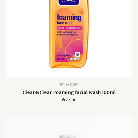
이미용&헤어
Clean&Clear Foaming facial wash 100ml
₩
7,900