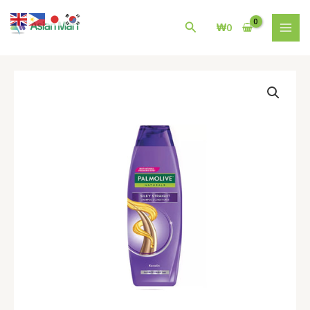
콘
MAI
텐
검
₩
0
MEN
츠
색
로
건
팜
너
올
뛰
리
기
브
샴
푸
Palmolive
Naturals
Silky
Straight
Shampoo
|
400ml
수
량