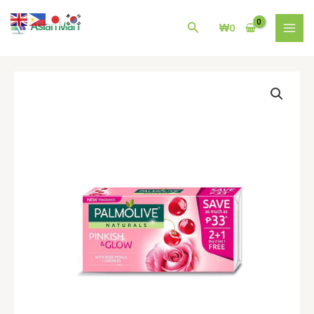
콘
MAI
텐
검
₩
0
MEN
츠
색
로
건
팜
너
올
뛰
리
기
브
비
누
Palmolive
Naturals
Pinkish
&
Glow
|
115g
x
3s