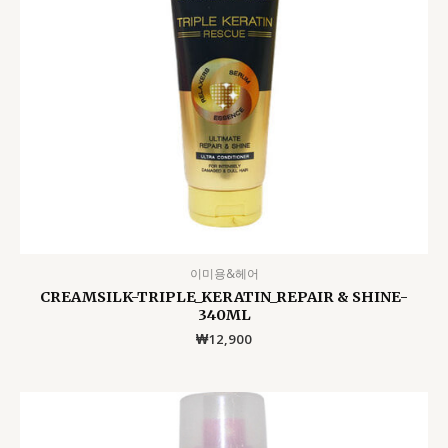
이미용&헤어
CREAMSILK-TRIPLE_KERATIN_REPAIR & SHINE-
340ML
₩
12,900