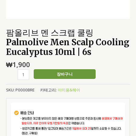
10ml
|
6s
수
팜올리브 멘 스크랩 쿨링
량
Palmolive Men Scalp Cooling
Eucalyptus 10ml | 6s
₩
1,900
장바구니
SKU:
P0000BRE
카테고리:
이미용&헤어