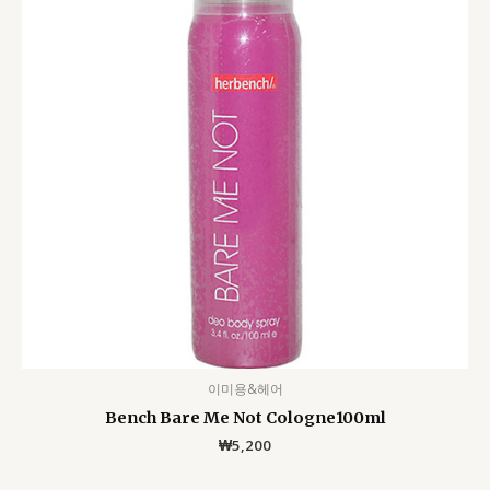
이미용&헤어
Bench Bare Me Not Cologne100ml
₩
5,200