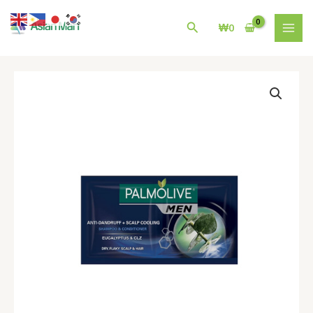
콘
MAI
텐
검
₩
0
MEN
츠
색
로
건
팜
너
올
뛰
리
기
브
멘
스
크
랩
쿨
링
Palmolive
Men
Scalp
Cooling
Eucalyptus