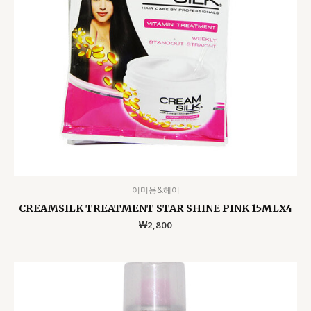
이미용&헤어
CREAMSILK TREATMENT STAR SHINE PINK 15MLX4
₩
2,800