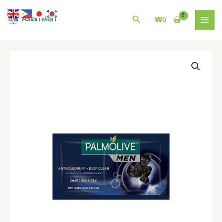
콘
MAI
텐
검
₩
0
MEN
츠
색
로
건
팜
너
올
뛰
리
기
브
멘
샴
푸
딥
클
린
Palmolive
Men
Shampoo
Deep
Clean