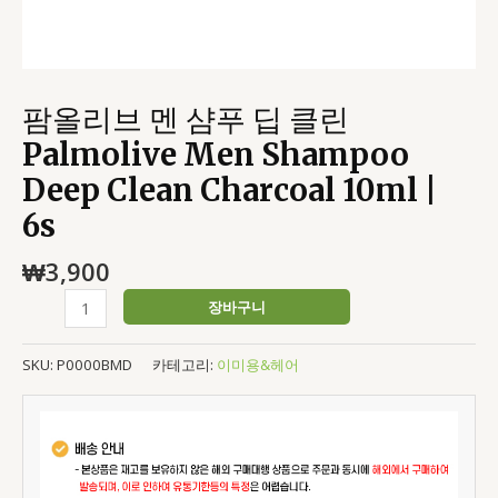
Charcoal
10ml
|
6s
팜올리브 멘 샴푸 딥 클린
수
량
Palmolive Men Shampoo
Deep Clean Charcoal 10ml |
6s
₩
3,900
장바구니
SKU:
P0000BMD
카테고리:
이미용&헤어