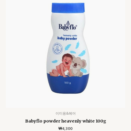
이미용&헤어
Babyflo powder heavenly white 100g
₩
4,300