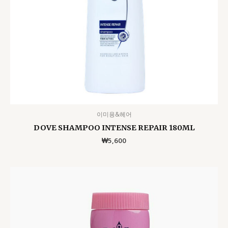
이미용&헤어
DOVE SHAMPOO INTENSE REPAIR 180ML
₩
5,600