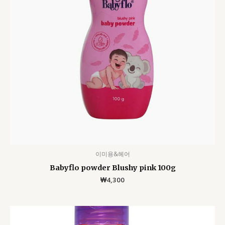
이미용&헤어
Babyflo powder Blushy pink 100g
₩
4,300