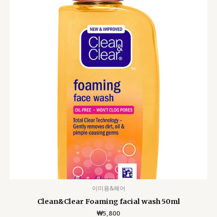
이미용&헤어
Clean&Clear Foaming facial wash 50ml
₩
5,800