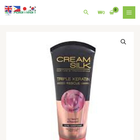
콘
MAI
텐
검
₩
0
MEN
츠
색
로
건
크
너
림
뛰
실
기
크
Creamsilk
Triple
keratin
rescue
Ultimate
straight
170ml
수
량