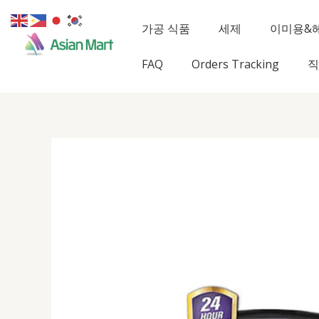
콘
텐
가공 식품
세제
이미용&
츠
로
FAQ
Orders Tracking
직
건
너
뛰
기