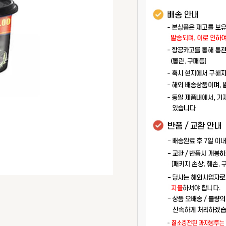
|
550g
수
량