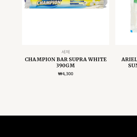
세제
CHAMPION BAR SUPRA WHITE
ARIE
390GM
SU
₩
4,300