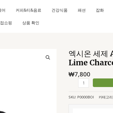
헤어
커피&티&음료
건강식품
패션
잡화
접쇼핑
상품 확인
엑시온 세제 Ax
엑
시
Lime Charco
온
세
₩
7,800
제
Axion
Dishwashing
Paste
SKU:
P0000BOI
카테고리
Lime
Charcoal