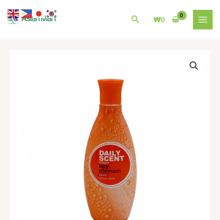
콘
MAI
텐
검
₩
0
MEN
츠
색
로
건
벤
너
치
뛰
Bench
기
Dailyscent
Lazy
afternoon
125ml
수
량