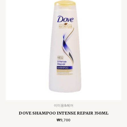
이미용&헤어
DOVE SHAMPOO INTENSE REPAIR 350ML
₩
9,700