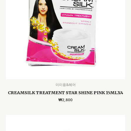
이미용&헤어
CREAMSILK TREATMENT STAR SHINE PINK 15MLX4
₩
2,800