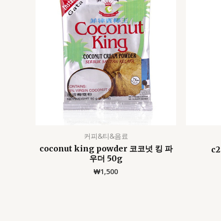
커피&티&음료
coconut king powder 코코넛 킹 파
c2
우더 50g
₩
1,500