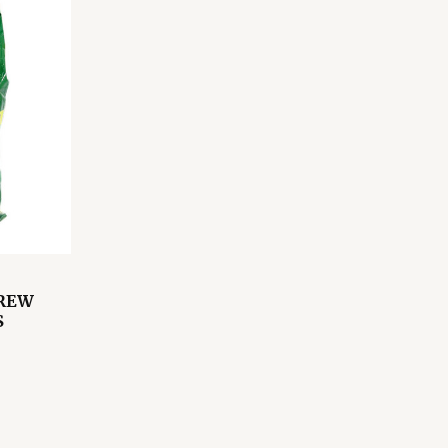
REW
S