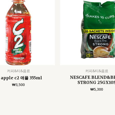
커피&티&음료
커피&티&음료
NESCAFE BLEND&B
 apple c2 애플 355ml
STRONG 25GX10
₩
3,500
₩
5,300