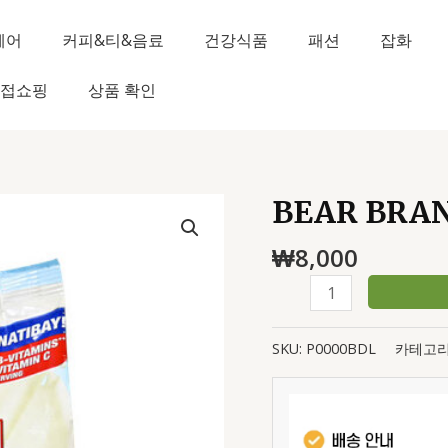
헤어
커피&티&음료
건강식품
패션
잡화
접쇼핑
상품 확인
BEAR BRAN
BEAR
BRAND
₩
8,000
ADULT
PLUS
300g
수
SKU:
P0000BDL
카테고리
량