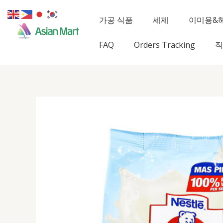
콘
텐
가공 식품
세제
이미용&
츠
로
FAQ
Orders Tracking
직
건
너
뛰
기