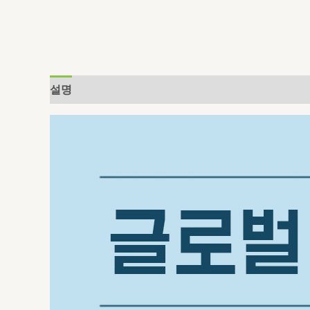
설명
추가 정보
상품평 (0)