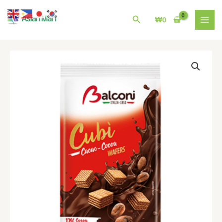
콘
MAI
텐
검
₩
0
MEN
츠
색
로
건
Balconi
너
cubi
뛰
wafers
기
cacao
250g
수
량