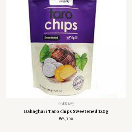
스낵&라면
Bahaghari Taro chips Sweetened 120g
₩
5,300