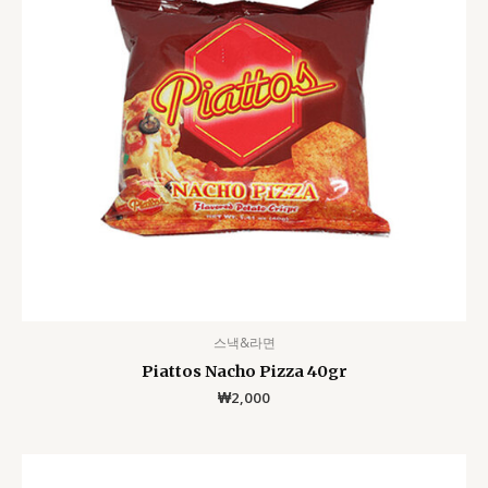
스낵&라면
Piattos Nacho Pizza 40gr
₩
2,000