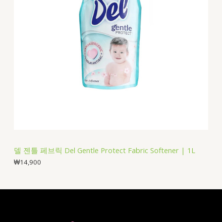
델 젠틀 페브릭 Del Gentle Protect Fabric Softener | 1L
₩
14,900