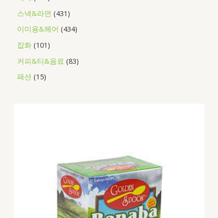
스낵&라면
431
이미용&헤어
434
잡화
101
커피&티&음료
83
패션
15