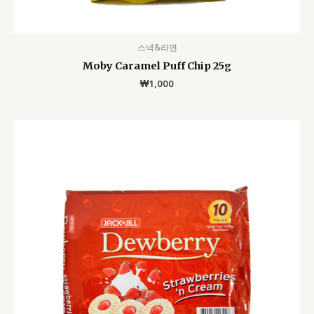
스낵&라면
Moby Caramel Puff Chip 25g
₩
1,000