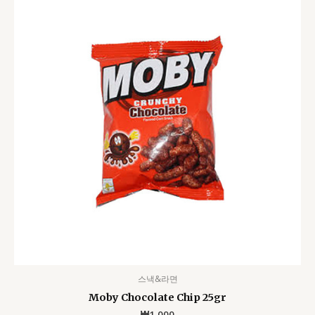
스낵&라면
Moby Chocolate Chip 25gr
₩
1,000