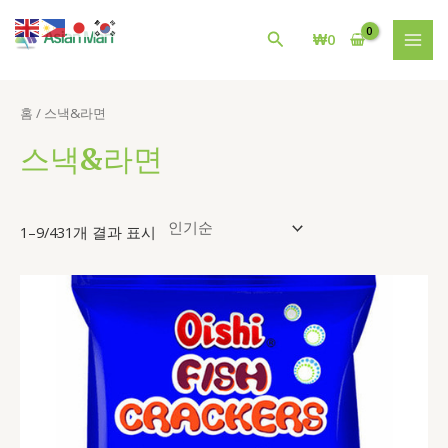
인
콘
검
1
2
1
9
7
4
4
1
4
8
MAI
기
텐
순
검
₩
0
색
5
1
0
1
개
1
3
개
3
3
으
MEN
츠
색
로
개
9
1
개
상
6
1
상
4
개
정
로
렬
상
개
개
상
품
개
개
품
개
상
건
됨
홈
/ 스낵&라면
너
품
상
상
품
상
상
상
품
뛰
스낵&라면
품
품
품
품
품
기
1–9/431개 결과 표시