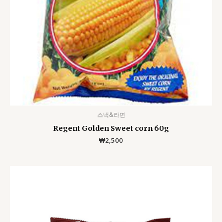
스낵&라면
Regent Golden Sweet corn 60g
₩
2,500