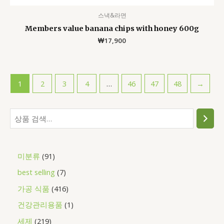
스낵&라면
Members value banana chips with honey 600g
₩
17,900
1
2
3
4
…
46
47
48
→
미분류
91
best selling
7
가공 식품
416
건강관리용품
1
세제
219